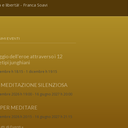
 e libertà! - Franca Soavi
IMI EVENTI
aggio dell’eroe attraverso i 12
tipi junghiani
tembre h 18:15
-
1 dicembre h 19:15
I MEDITAZIONE SILENZIOSA
tembre 2026 h 19:00
-
16 giugno 2027 h 20:00
 PER MEDITARE
tembre 2026 h 20:15
-
16 giugno 2027 h 21:15
tti gli Eventi »