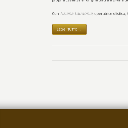
propria Essenza e l’origine Sacra e Divina de
Tiziana Laudonia
Con
, operatrice olistica,
LEGGI TUTTO →