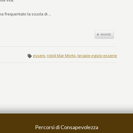
lla Vita.
 ha frequentato la scuola di ...
esseni
,
rotoli Mar Morto
,
terapie egizio-essene
Percorsi di Consapevolezza