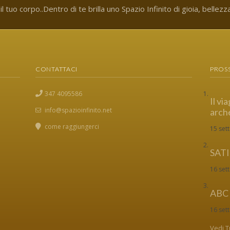
l tuo corpo..Dentro di te brilla uno Spazio Infinito di gioia, bellezza
CONTATTACI
PROSS
347 4095586
Il vi
info@spazioinfinito.net
arche
come raggiungerci
15 set
SAT
16 set
ABC
16 set
Vedi Tu