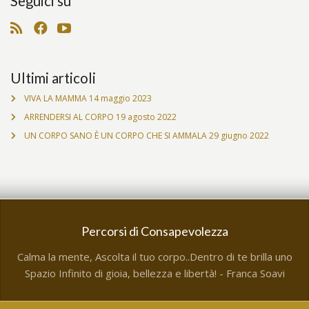
Seguici su
Ultimi articoli
VIVA LA MAMMA
14 maggio 2023
ARRENDERSI AL CORPO
19 agosto 2022
UN CORPO SANO È UN CORPO CHE SI AMMALA
29 giugno 2022
Percorsi di Consapevolezza
Calma la mente, Ascolta il tuo corpo..Dentro di te brilla uno
Spazio Infinito di gioia, bellezza e libertà! - Franca Soavi