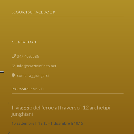
SEGUICI SU FACEBOOK
CONTATTACI
347 4095586
info@spazioinfinito.net
come raggiungerci
PROSSIMI EVENTI
Il viaggio dell’eroe attraverso i 12 archetipi
junghiani
15 settembre h 18:15
-
1 dicembre h 19:15