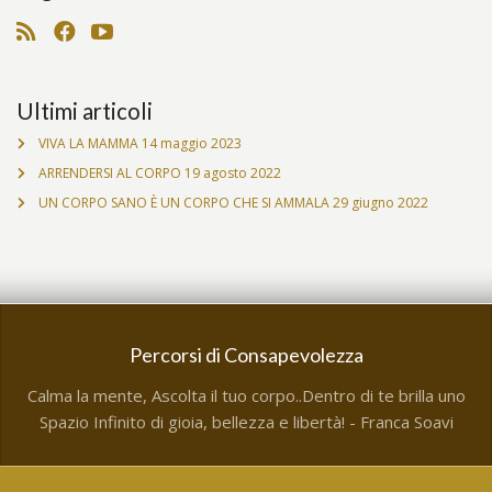
Ultimi articoli
VIVA LA MAMMA
14 maggio 2023
ARRENDERSI AL CORPO
19 agosto 2022
UN CORPO SANO È UN CORPO CHE SI AMMALA
29 giugno 2022
Percorsi di Consapevolezza
Calma la mente, Ascolta il tuo corpo..Dentro di te brilla uno
Spazio Infinito di gioia, bellezza e libertà! - Franca Soavi