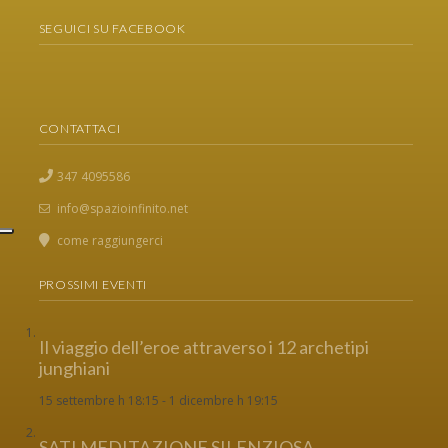
SEGUICI SU FACEBOOK
CONTATTACI
347 4095586
info@spazioinfinito.net
come raggiungerci
PROSSIMI EVENTI
Il viaggio dell’eroe attraverso i 12 archetipi
junghiani
15 settembre h 18:15
-
1 dicembre h 19:15
SATI MEDITAZIONE SILENZIOSA