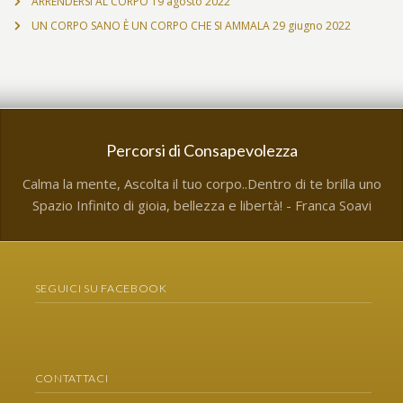
ARRENDERSI AL CORPO
19 agosto 2022
UN CORPO SANO È UN CORPO CHE SI AMMALA
29 giugno 2022
Percorsi di Consapevolezza
Calma la mente, Ascolta il tuo corpo..Dentro di te brilla uno
Spazio Infinito di gioia, bellezza e libertà! - Franca Soavi
SEGUICI SU FACEBOOK
CONTATTACI