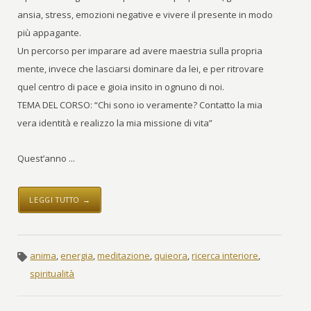
ansia, stress, emozioni negative e vivere il presente in modo
più appagante.
Un percorso per imparare ad avere maestria sulla propria
mente, invece che lasciarsi dominare da lei, e per ritrovare
quel centro di pace e gioia insito in ognuno di noi.
TEMA DEL CORSO: “Chi sono io veramente? Contatto la mia
vera identità e realizzo la mia missione di vita”
Quest’anno ...
LEGGI TUTTO →
anima
,
energia
,
meditazione
,
quieora
,
ricerca interiore
,
spiritualità