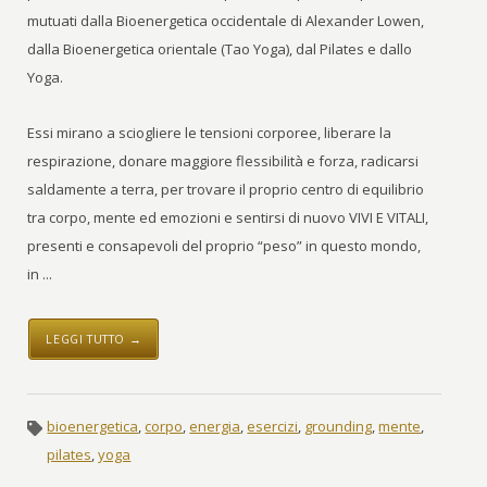
mutuati dalla Bioenergetica occidentale di Alexander Lowen,
dalla Bioenergetica orientale (Tao Yoga), dal Pilates e dallo
Yoga.
Essi mirano a sciogliere le tensioni corporee, liberare la
respirazione, donare maggiore flessibilità e forza, radicarsi
saldamente a terra, per trovare il proprio centro di equilibrio
tra corpo, mente ed emozioni e sentirsi di nuovo VIVI E VITALI,
presenti e consapevoli del proprio “peso” in questo mondo,
in ...
LEGGI TUTTO →
bioenergetica
,
corpo
,
energia
,
esercizi
,
grounding
,
mente
,
pilates
,
yoga