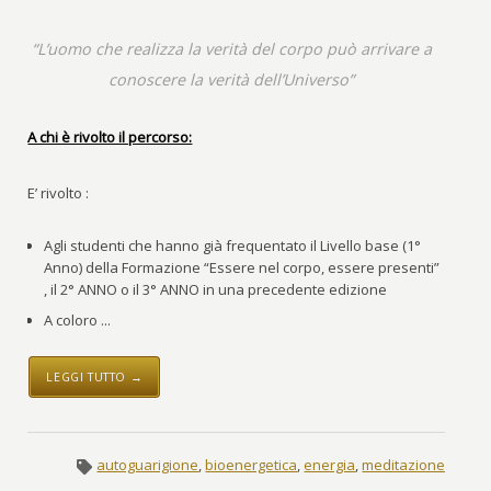
“L’uomo che realizza la verità del corpo può arrivare a
conoscere la verità dell’Universo”
A chi è rivolto il percorso:
E’ rivolto :
Agli studenti che hanno già frequentato il Livello base (1°
Anno) della Formazione “Essere nel corpo, essere presenti”
, il 2° ANNO o il 3° ANNO in una precedente edizione
A coloro ...
LEGGI TUTTO →
autoguarigione
,
bioenergetica
,
energia
,
meditazione