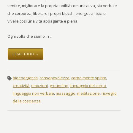
sentire, migliorare la propria abilità comunicativa, sia verbale
che corporea, liberare i propri blocchi energetici-fisici e
vivere così una vita appagante e piena.
Ogni volta che siamo in ...
LEGGI TUTTO →
bioenergetica
,
consapevolezza
,
corpo mente spirito
,
creatività
,
emozioni
,
grounding
,
linguaggio del corpo
,
linguaggio non verbale
,
massaggio
,
meditazione
,
risveglio
della coscienza