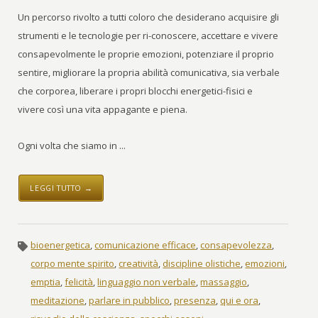
Un percorso rivolto a tutti coloro che desiderano acquisire gli
strumenti e le tecnologie per ri-conoscere, accettare e vivere
consapevolmente le proprie emozioni, potenziare il proprio
sentire, migliorare la propria abilità comunicativa, sia verbale
che corporea, liberare i propri blocchi energetici-fisici e
vivere così una vita appagante e piena.
Ogni volta che siamo in ...
LEGGI TUTTO →
bioenergetica
,
comunicazione efficace
,
consapevolezza
,
corpo mente spirito
,
creatività
,
discipline olistiche
,
emozioni
,
emptia
,
felicità
,
linguaggio non verbale
,
massaggio
,
meditazione
,
parlare in pubblico
,
presenza
,
qui e ora
,