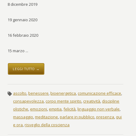
8 dicembre 2019
19 gennaio 2020
16 febbraio 2020
15 marzo ...
LEGGI TUTTO →
ascolto
,
benessere
,
bioenergetica
,
comunicazione efficace
,
consapevolezza
,
corpo mente spirito
,
creatività
,
discipline
olistiche
,
emozioni
,
emptia
,
felicità
,
linguaggio non verbale
,
massaggio
,
meditazione
,
parlare in pubblico
,
presenza
,
qui
e ora
,
risveglio della coscienza