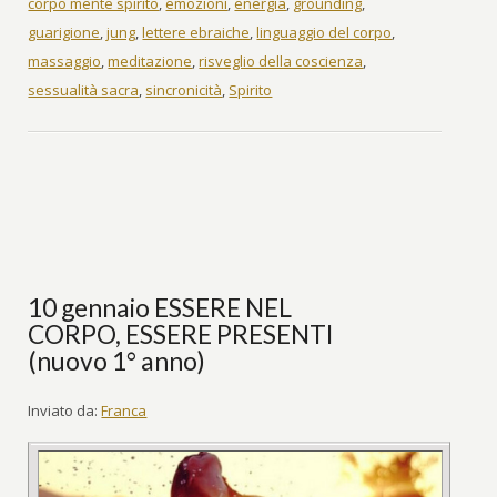
corpo mente spirito
,
emozioni
,
energia
,
grounding
,
guarigione
,
jung
,
lettere ebraiche
,
linguaggio del corpo
,
massaggio
,
meditazione
,
risveglio della coscienza
,
sessualità sacra
,
sincronicità
,
Spirito
10 gennaio ESSERE NEL
CORPO, ESSERE PRESENTI
(nuovo 1° anno)
Inviato da:
Franca