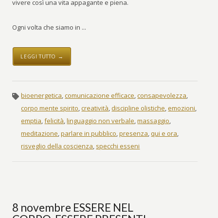
vivere così una vita appagante e piena.
Ogni volta che siamo in ...
LEGGI TUTTO →
bioenergetica
,
comunicazione efficace
,
consapevolezza
,
corpo mente spirito
,
creatività
,
discipline olistiche
,
emozioni
,
emptia
,
felicità
,
linguaggio non verbale
,
massaggio
,
meditazione
,
parlare in pubblico
,
presenza
,
qui e ora
,
risveglio della coscienza
,
specchi esseni
8 novembre ESSERE NEL