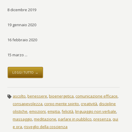
8 dicembre 2019
19 gennaio 2020
16 febbraio 2020
15 marzo ...
LEGGI TUTTO →
ascolto
,
benessere
,
bioenergetica
,
comunicazione efficace
,
consapevolezza
,
corpo mente spirito
,
creatività
,
discipline
olistiche
,
emozioni
,
emptia
,
felicità
,
linguaggio non verbale
,
massaggio
,
meditazione
,
parlare in pubblico
,
presenza
,
qui
e ora
,
risveglio della coscienza