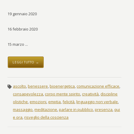
19 gennaio 2020
16 febbraio 2020
15 marzo ...
LEGGI TUTTO →
ascolto
,
benessere
,
bioenergetica
,
comunicazione efficace
,
consapevolezza
,
corpo mente spirito
,
creatività
,
discipline
olistiche
,
emozioni
,
emptia
,
felicità
,
linguaggio non verbale
,
massaggio
,
meditazione
,
parlare in pubblico
,
presenza
,
qui
e ora
,
risveglio della coscienza