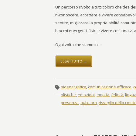
Un percorso rivolto a tutti coloro che deside
ri-conoscere, accettare e vivere consapevol
sentire, migliorare la propria abilità comunic
blocchi energetici-fisici e vivere così una v
Ogni volta che siamo in ...
LEGGI TUTTO →
bioenergetica
,
comunicazione efficace
,
c
olistiche
,
emozioni
,
emptia
,
felicità
,
lingu
presenza
,
qui e ora
,
risveglio della cosc