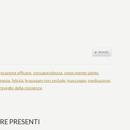
icazione efficace
,
consapevolezza
,
corpo mente spirito
,
mptia
,
felicità
,
linguaggio non verbale
,
massaggio
,
meditazione
,
risveglio della coscienza
ERE PRESENTI