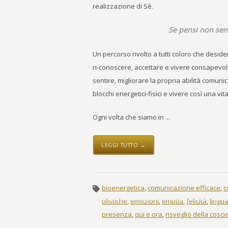
realizzazione di Sè.
Se pensi non sent
Un percorso rivolto a tutti coloro che deside
ri-conoscere, accettare e vivere consapevol
sentire, migliorare la propria abilità comunic
blocchi energetici-fisici e vivere così una v
Ogni volta che siamo in ...
LEGGI TUTTO →
bioenergetica
,
comunicazione efficace
,
c
olistiche
,
emozioni
,
emptia
,
felicità
,
lingu
presenza
,
qui e ora
,
risveglio della cosc