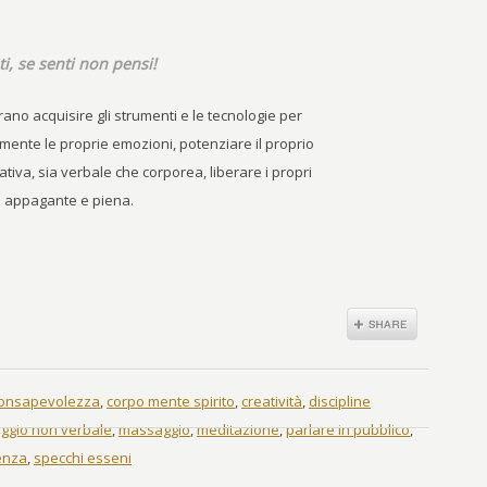
i, se senti non pensi!
rano acquisire gli strumenti e le tecnologie per
mente le proprie emozioni, potenziare il proprio
ativa, sia verbale che corporea, liberare i propri
ita appagante e piena.
onsapevolezza
,
corpo mente spirito
,
creatività
,
discipline
aggio non verbale
,
massaggio
,
meditazione
,
parlare in pubblico
,
ienza
,
specchi esseni