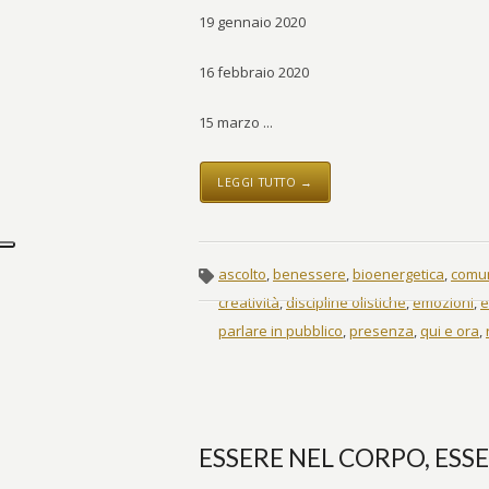
19 gennaio 2020
16 febbraio 2020
15 marzo ...
LEGGI TUTTO →
ascolto
,
benessere
,
bioenergetica
,
comun
creatività
,
discipline olistiche
,
emozioni
,
e
parlare in pubblico
,
presenza
,
qui e ora
,
ESSERE NEL CORPO, ESS