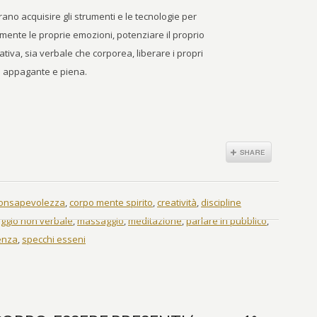
rano acquisire gli strumenti e le tecnologie per
mente le proprie emozioni, potenziare il proprio
ativa, sia verbale che corporea, liberare i propri
ita appagante e piena.
onsapevolezza
,
corpo mente spirito
,
creatività
,
discipline
aggio non verbale
,
massaggio
,
meditazione
,
parlare in pubblico
,
ienza
,
specchi esseni